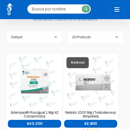
Mostrando todos los 9 resultados
Sold out
Adempas® Riociguat 1 Mg 42
Nebido 1000 Mg (testosterona)
Comprimidos
Ampolleta
$
43,200
$
2,800