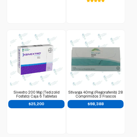
Valorado en
5.00
de 5
Sivextro 200 Mg (Tedizolid
Stivarga 40mg (regorafenib) 28
Fosfato) Caja 6 Tabletas
Comprimidos 3 Frascos
$
25,200
$
98,388