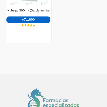
Nubeqal 300mg (Darolutamida)
$
71,800
Valorado en
5.00
de 5