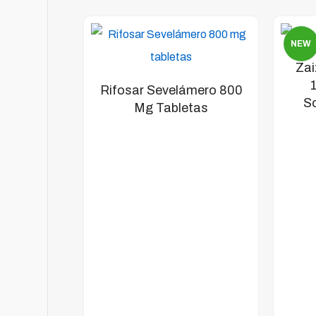
NEW
Zai
Rifosar Sevelámero 800
So
Mg Tabletas