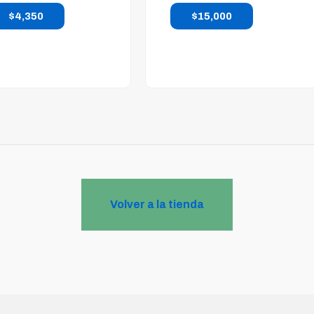
$
4,350
$
15,000
Volver a la tienda