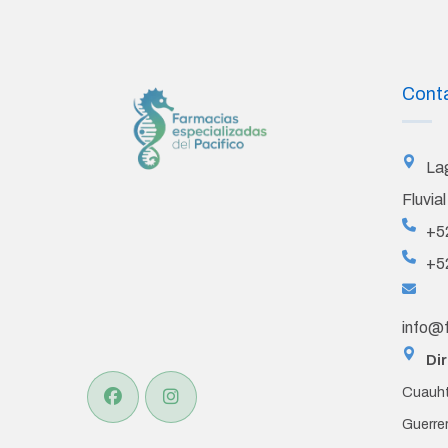
Cont
La
Fluvial
+5
+5
info@
Dir
Cuauht
Guerre