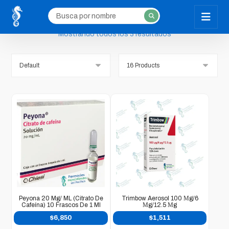
Mostrando todos los 3 resultados
Peyona 20 Mg/ ML (citrato De
Trimbow Aerosol 100 Μg/6
Cafeína) 10 Frascos De 1 Ml
Μg/12.5 Μg
$
6,850
$
1,511