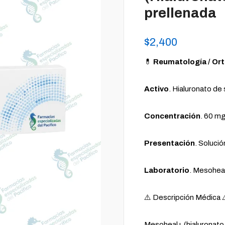
prellenada
$
2,400
💊
Reumatología / Or
Activo
. Hialuronato de
Concentración
. 60 mg
Presentación
. Solució
Laboratorio
. Mesohea
⚠️ Descripción Médica 
Mesoheal+ (hialuronato 