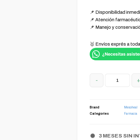
📌 Disponibilidad inme
📌 Atención farmacéuti
📌 Manejo y conservac
🥇 Envíos exprés a tod
¿Necesitas asiste
-
Brand
Mesoheal
Categories
Farmacia
3 MESES SIN I