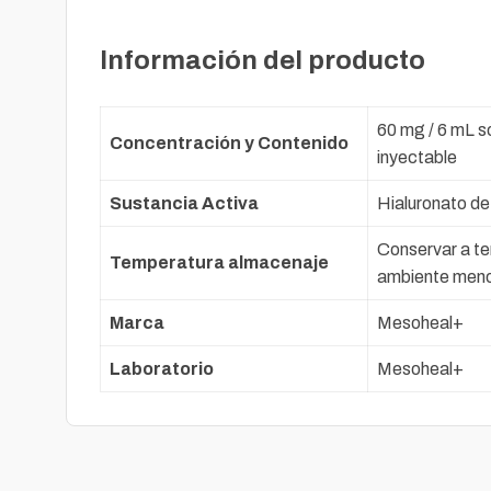
Información del producto
60 mg / 6 mL s
Concentración y Contenido
inyectable
Sustancia Activa
Hialuronato de
Conservar a t
Temperatura almacenaje
ambiente meno
Marca
Mesoheal+
Laboratorio
Mesoheal+