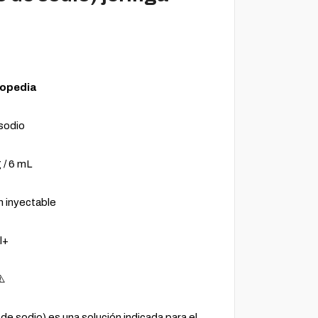
topedia
 sodio
 / 6 mL
n inyectable
l+
⚠️
de sodio) es una solución indicada para el