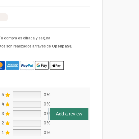
S
Tu compra es cifrada y segura
os son realizados a través de
Openpay®
5
0%
4
0%
Add a review
3
0%
2
0%
1
0%