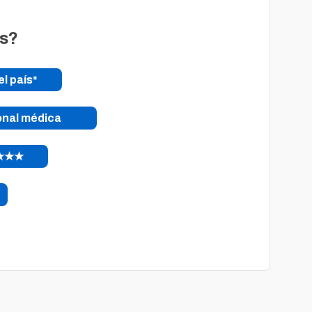
os?
el país*
onal médica
s ★★★