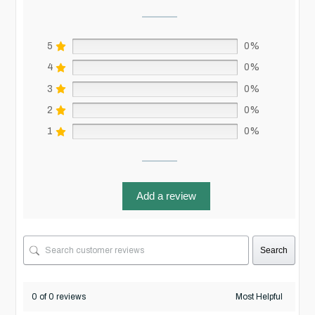
5
0%
4
0%
3
0%
2
0%
1
0%
Add a review
Search
0 of 0 reviews