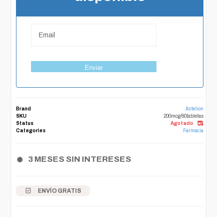
Enviar
Brand
Actelion
SKU
200mcg/60tabletas
Status
Agotado
Categories
Farmacia
3 MESES SIN INTERESES
ENVÍO GRATIS