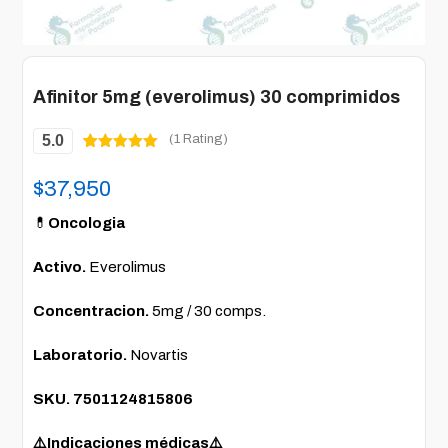
Afinitor 5mg (everolimus) 30 comprimidos
5.0
(1 Rating)
Valorado
1
5.00
sobre
$
37,950
5 basado
en
puntuación
💊
Oncologia
de cliente
Activo.
Everolimus
Concentracion.
5mg / 30 comps.
Laboratorio.
Novartis
SKU. 7501124815806
⚠️Indicaciones médicas⚠️