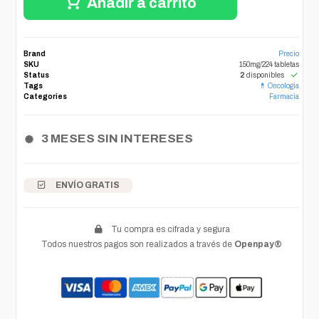
Añadir a carrito
Brand
Precio
SKU
150mg/224 tabletas
Status
2
disponibles
Tags
💊 Oncologia
Categories
Farmacia
3 MESES SIN INTERESES
ENVÍO GRATIS
Tu compra es cifrada y segura
Todos nuestros pagos son realizados a través de
Openpay®