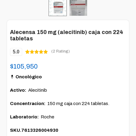
Alecensa 150 mg (alecitinib) caja con 224
tabletas
5.0
(2 Rating)
Valorado
2
5.00
sobre
$
105,950
5 basado
en
puntuacione
💊
Oncológico
s de
clientes
Activo:
Alecitinib
Concentracion:
150 mg caja con 224 tabletas.
Laboratorio:
Roche
SKU.7613326004930