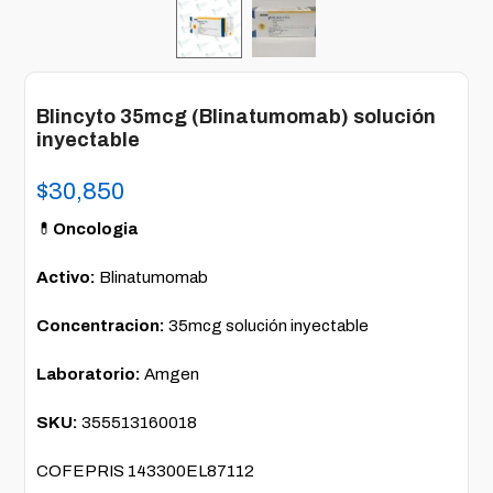
Blincyto 35mcg (Blinatumomab) solución
inyectable
$
30,850
💊
O
ncologia
Activo:
Blinatumomab
Concentracion:
35mcg solución inyectable
Laboratorio:
Amgen
SKU:
355513160018
COFEPRIS 143300EL87112