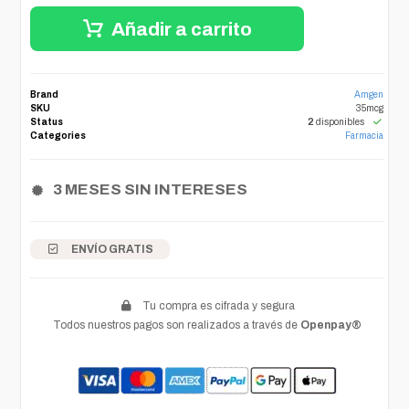
Añadir a carrito
Brand
Amgen
SKU
35mcg
Status
2
disponibles
Categories
Farmacia
3 MESES SIN INTERESES
ENVÍO GRATIS
Tu compra es cifrada y segura
Todos nuestros pagos son realizados a través de
Openpay®