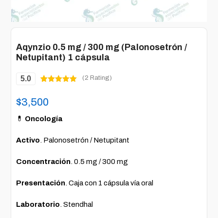
Aqynzio 0.5 mg / 300 mg (Palonosetrón /
Netupitant) 1 cápsula
5.0
(2 Rating)
Valorado
2
5.00
sobre
$
3,500
5 basado
en
puntuacione
💊
Oncología
s de
clientes
Activo
. Palonosetrón / Netupitant
Concentración
. 0.5 mg / 300 mg
Presentación
. Caja con 1 cápsula vía oral
Laboratorio
. Stendhal