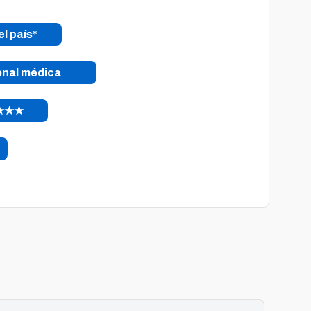
el país*
onal médica
s ★★★