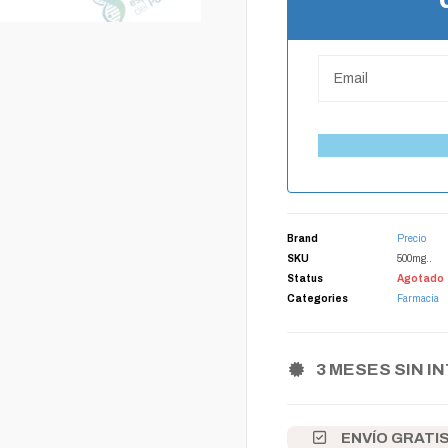
Brand
Precio
SKU
500mg..
Status
Agotado
Categories
Farmacia
3 MESES SIN I
ENVÍO GRATI