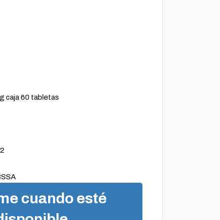
 caja 60 tabletas
2
3SSA
me cuando esté
disponible