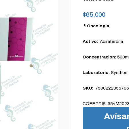
$
65,000
💊
Oncologia
Activo:
Abiraterona
Concentracion: 5
00mg
Laboratorio:
Synthon
SKU:
7500222355706
COFEPRIS. 354M202
Avísa