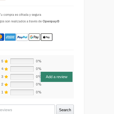
Tu compra es cifrada y segura
os son realizados a través de
Openpay®
5
0%
4
0%
Add a review
3
0%
2
0%
1
0%
Search