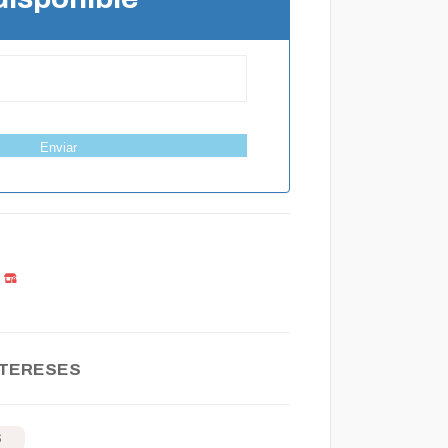
Enviar
NTERESES
S