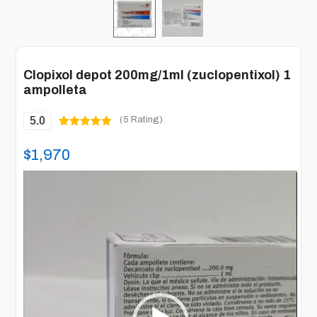
Clopixol depot 200mg/1ml (zuclopentixol) 1
ampolleta
5.0
(5 Rating)
Valorado
5
5.00
sobre
$
1,970
5 basado
en
puntuacione
Reproductor
s de
clientes
de
vídeo