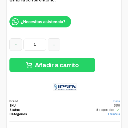
¿Necesitas asistencia?
-
+
Añadir a carrito
Brand
Ipsen
SKU
3578
Status
8
disponibles
Categories
Farmacia