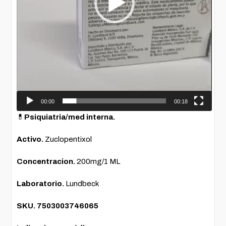
00:00
00:18
💊
Psiquiatria/med interna.
Activo.
Zuclopentixol
Concentracion.
200mg/1 ML
Laboratorio.
Lundbeck
SKU.
7503003746065