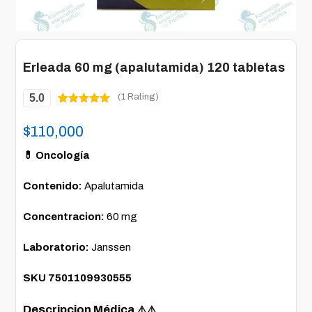
Erleada 60 mg (apalutamida) 120 tabletas
5.0
(1 Rating)
Valorado
1
5.00
sobre
$
110,000
5 basado
en
puntuación
💊 Oncología
de cliente
Contenido:
Apalutamida
Concentracion:
60 mg
Laboratorio:
Janssen
SKU 7501109930555
Descripcion Médica
⚠️⚠️