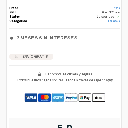
Brand
Ipsen
SKU
60 mg /120 tabs
Status
1
disponibles
Categories
Farmacia
3 MESES SIN INTERESES
ENVÍO GRATIS
Tu compra es cifrada y segura
Todos nuestros pagos son realizados a través de
Openpay®