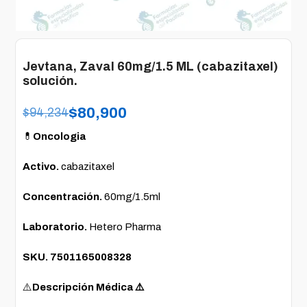
Jevtana, Zaval 60mg/1.5 ML (cabazitaxel)
solución.
$
80,900
$
94,234
💊
Onc
ologia
Activo.
cabazitaxel
Concentración.
60mg/1.5ml
Laboratorio.
Hetero Pharma
SKU. 7501165008328
⚠️
Descripción Médica ⚠️