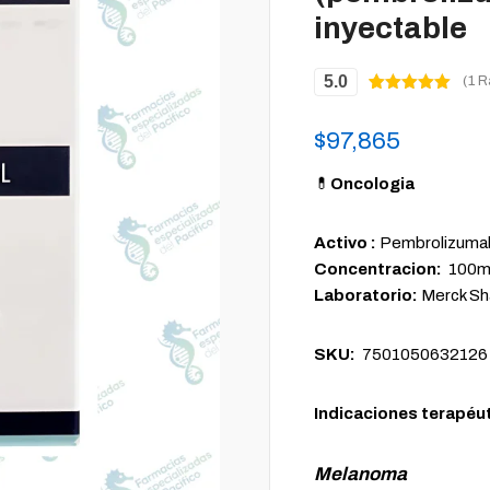
inyectable
5.0
(1 R
Valorado
1
5.00
sobre
5 basado
$
97,865
en
puntuación
de cliente
💊
Oncologia
Activo :
Pembrolizuma
Concentracion:
100mg
Laboratorio:
Merck S
SKU:
7501050632126
Indicaciones terapéu
Melanoma