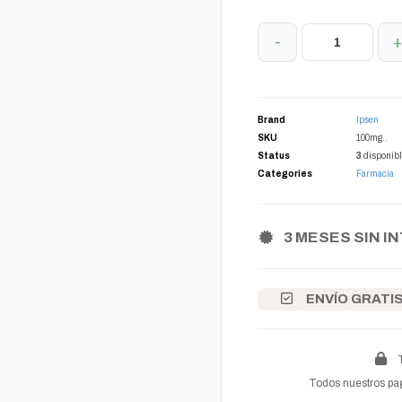
-
Brand
Ipsen
SKU
100mg..
Status
3
disponib
Categories
Farmacia
3 MESES SIN I
ENVÍO GRATI
Todos nuestros pag