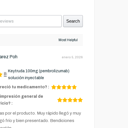
Search
uarez Poh
enero 5, 2026
Keytruda 100mg (pembrolizumab)
solución inyectable
reció tu medicamento? :
 impresión general de
icio? :
s por el producto. Muy rápido llegó y muy
gó frío y bien presentado. Bendiciones
ucatán