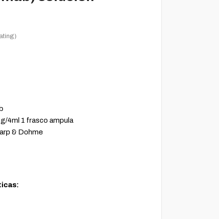
ating)
b
/4ml 1 frasco ampula
harp & Dohme
ticas: