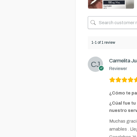
1-1 of 1 review
Carmelita J
Reviewer
¿Cómo te pa
¿Cúal fue tu
nuestro serv
Muchas gracia
amables . Lle
Cacalchen, Y