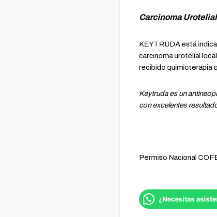
Carcinoma Urotelia
KEYTRUDA está indicado
carcinoma urotelial lo
recibido quimioterapia 
Keytruda es un antineop
con excelentes resultado
Permiso Nacional CO
¿Necesitas asiste