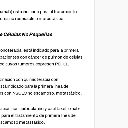
ab) está indicado para el tratamiento
oma no resecable o metastásico.
e Células No Pequeñas
terapia, está indicado para la primera
 pacientes con cáncer de pulmón de células
co cuyos tumores expresen PD-L1.
ación con quimioterapia con
tá indicado para la primera línea de
tes con NSCLC no escamoso, metastásico.
ón con carboplatino y paclitaxel, o nab-
o para el tratamiento de primera línea de
escamoso metastásico.