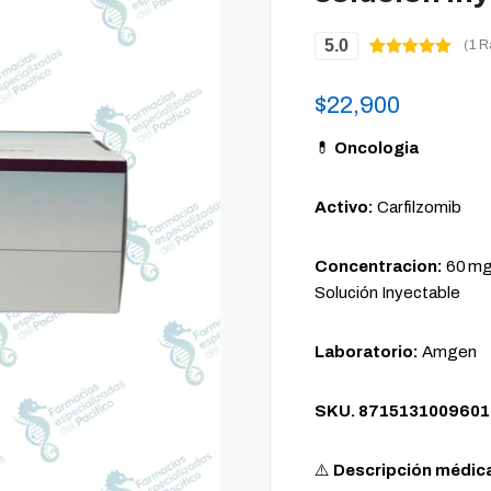
5.0
(1 R
Valorado
1
5.00
sobre
5 basado
$
22,900
en
puntuación
de cliente
💊
Oncologia
Activo:
Carfilzomib
Concentracion:
60 mg
Solución Inyectable
Laboratorio:
Amgen
SKU. 8715131009601
⚠️
Descripción médic