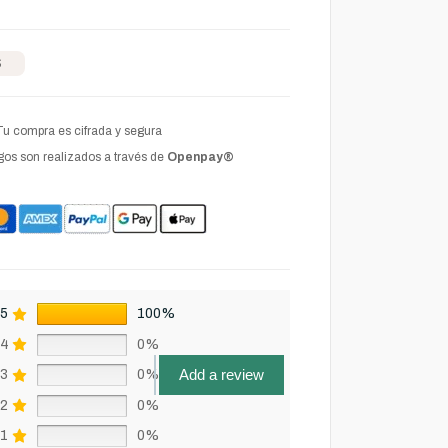
S
Tu compra es cifrada y segura
os son realizados a través de
Openpay®
5
100%
4
0%
Add a review
3
0%
2
0%
1
0%