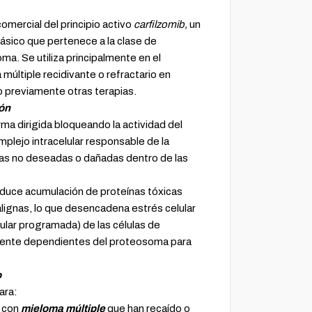
omercial del principio activo
carfilzomib,
un
sico que pertenece a la clase de
ma. Se utiliza principalmente en el
múltiple recidivante o refractario en
o previamente otras terapias.
ón
rma dirigida bloqueando la actividad del
lejo intracelular responsable de la
as no deseadas o dañadas dentro de las
 induce acumulación de proteínas tóxicas
alignas, lo que desencadena estrés celular
ular programada) de las células de
mente dependientes del proteosoma para
o
ara:
s con
mieloma múltiple
que han recaído o