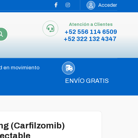
Acceder
Atención a Clientes
+52 556 114 6509
+52 322 132 4347
d en movimiento
ENVÍO GRATIS
mg (Carfilzomib)
yectable