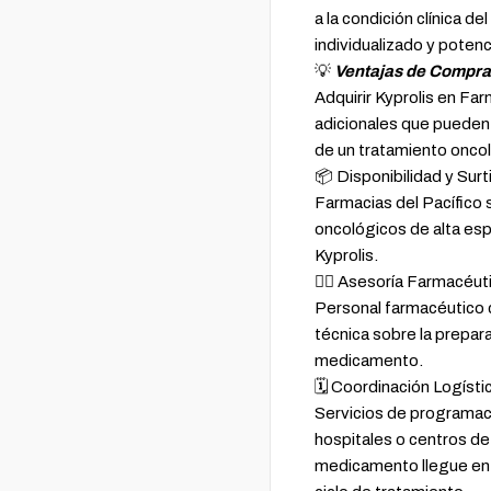
a la condición clínica d
individualizado y poten
💡
Ventajas de Comprar
Adquirir Kyprolis en Far
adicionales que pueden 
de un tratamiento onco
📦 Disponibilidad y Sur
Farmacias del Pacífico
oncológicos de alta es
Kyprolis.
👩‍⚕️ Asesoría Farmacéu
Personal farmacéutico c
técnica sobre la prepar
medicamento.
🗓️ Coordinación Logíst
Servicios de programac
hospitales o centros de
medicamento llegue en 