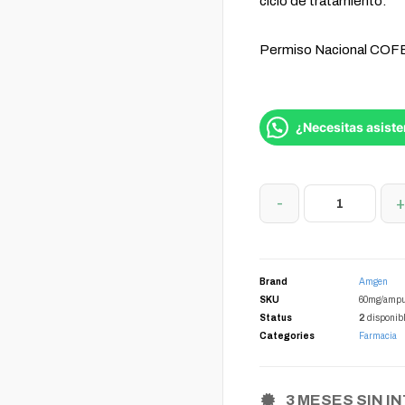
ciclo de tratamiento.
Permiso Nacional CO
¿Necesitas asiste
-
Brand
Amgen
SKU
60mg/ampu
Status
2
disponib
Categories
Farmacia
3 MESES SIN I