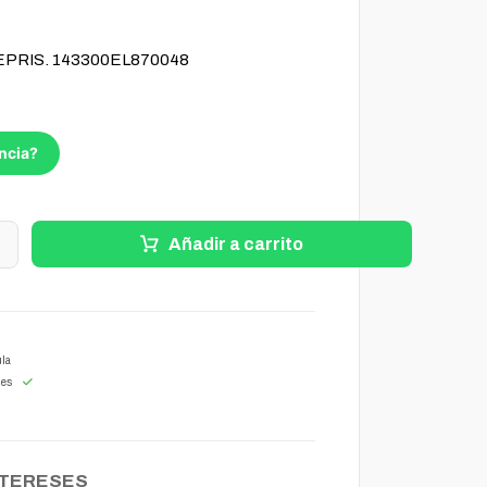
FEPRIS. 143300EL870048
ncia?
+
Añadir a carrito
la
les
NTERESES