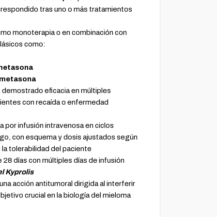
respondido tras uno o más tratamientos
omo monoterapia o en combinación con
lásicos como:
ametasona
ametasona
demostrado eficacia en múltiples
acientes con recaída o enfermedad
a por infusión intravenosa en ciclos
logo, con esquema y dosis ajustados según
la tolerabilidad del paciente
 28 días con múltiples días de infusión
l Kyprolis
na acción antitumoral dirigida al interferir
jetivo crucial en la biología del mieloma