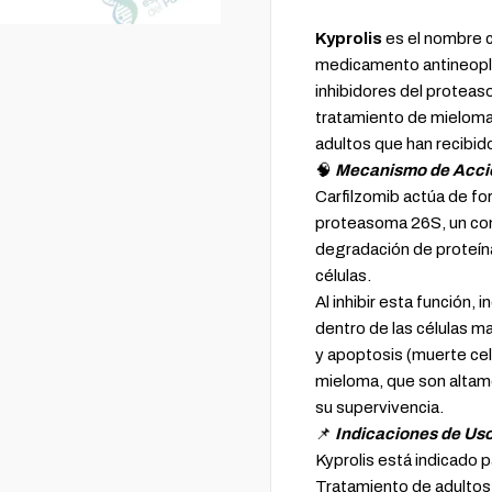
Kyprolis
es el nombre c
medicamento antineoplá
inhibidores del proteaso
tratamiento de mieloma 
adultos que han recibid
🧠
Mecanismo de Acci
Carfilzomib actúa de fo
proteasoma 26S, un comp
degradación de proteín
células.
Al inhibir esta función,
dentro de las células m
y apoptosis (muerte cel
mieloma, que son alta
su supervivencia.
📌
Indicaciones de Us
Kyprolis está indicado p
Tratamiento de adulto