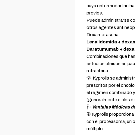
cuya enfermedad no ha 
previos.
Puede administrarse c
otros agentes antineop
Dexametasona
Lenalidomida + dex
Daratumumab + dex
Combinaciones que han 
estudios clínicos en p
refractaria.
💡 Kyprolis se administr
prescritos por el oncó
el régimen combinado y 
(generalmente ciclos de
🩺
Ventajas Médicas de
🎯 Kyprolis proporciona u
con el proteasoma, un ob
múltiple.