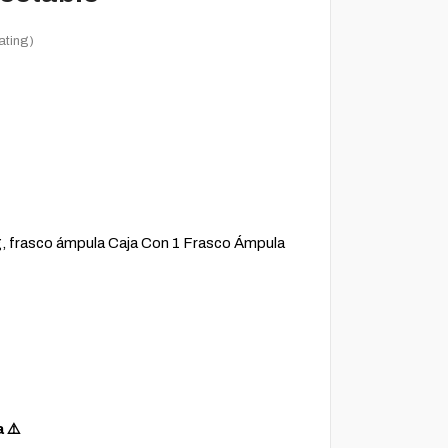
ating)
, frasco ámpula Caja Con 1 Frasco Ámpula
a ⚠️