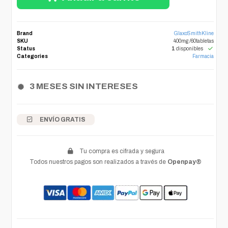
Brand
GlaxoSmithKline
SKU
400mg /60tabletas
Status
1
disponibles
Categories
Farmacia
3 MESES SIN INTERESES
ENVÍO GRATIS
Tu compra es cifrada y segura
Todos nuestros pagos son realizados a través de
Openpay®