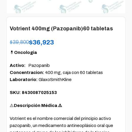
Votrient 400mg (Pazopanib)60 tabletas
$
36,923
$
39,800
💊
Oncologia
Activo:
Pazopanib
Concentracion:
400 mg, caja con 60 tabletas
Laboratorio:
GlaxoSmithKline
SKU: 8430087025153
⚠️
Descripción Médica ⚠️
Votrient es el nombre comercial del principio activo
pazopanib, un medicamento antineoplásico oral que