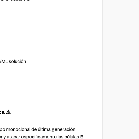
ML solución
9
ca ⚠️
rpo monoclonal de última generación
 y atacar específicamente las células B