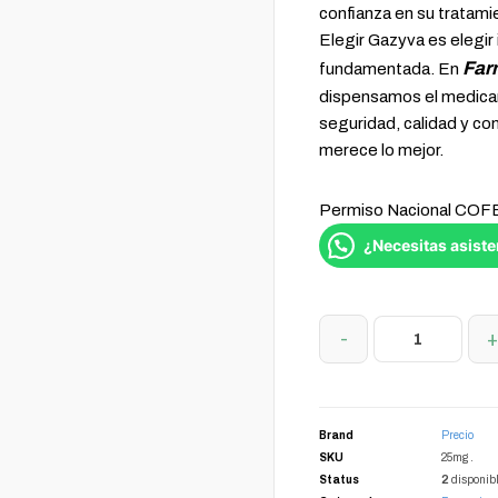
confianza en su tratami
Elegir Gazyva es elegir
Far
fundamentada. En
dispensamos el medic
seguridad, calidad y co
merece lo mejor.
Permiso Nacional CO
¿Necesitas asiste
-
Brand
Precio
SKU
25mg .
Status
2
disponib