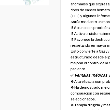
anormales que expresan
tipos de cáncer hematol
(LLC) y algunos linfoma
Actúa mediante un meca
💊Se une con precisión a
💊Activa el sistema inm
💊Favorece la destrucci
respetando en mayor me
Esto convierte a Gazyva
estructurado desde el p
mejorar el control de la
paciente.
Ventajas médicas y
✅
🍀Alta eficacia compro
🍀Ha demostrado mejorar
comparación con esquem
seleccionados.
🍀Terapia dirigida y má