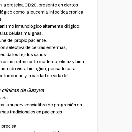
 la proteína CD20, presente en ciertos
ógico como la leucemia linfocítica crónica
s.
nismo inmunológico altamente dirigido:
 las células malignas.
une del propio paciente.
ón selectiva de células enfermas,
dida los tejidos sanos.
 en un tratamiento moderno, eficaz y bien
unto de vista biológico, pensado para
 enfermedad y la calidad de vida del
 clínicas de Gazyva
bada
 la supervivencia libre de progresión en
as tradicionales en pacientes
s precisa