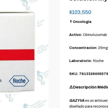
$
103,550
💊
Oncologia
Activo:
Obinutuzumab
Concentracion:
25mg/
Laboratorio:
Roche
SKU: 761332600557
⚠️Descripción Médi
GAZYVA
es un anticue
diseñado para reconocer