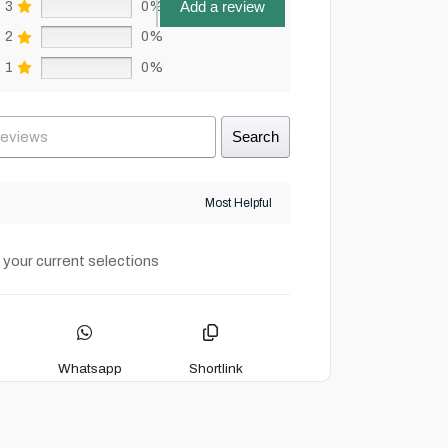
Add a review
3
0%
2
0%
1
0%
Search
 your current selections
Whatsapp
Shortlink