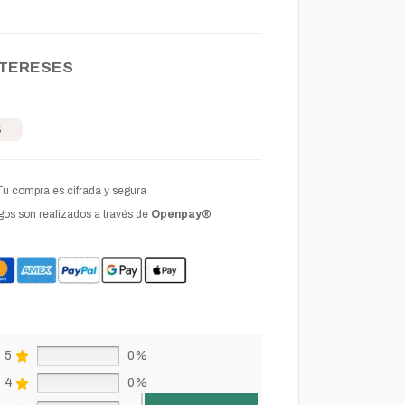
NTERESES
S
Tu compra es cifrada y segura
os son realizados a través de
Openpay®
5
0%
4
0%