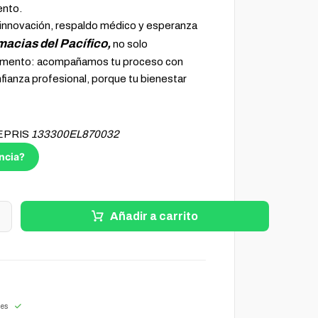
ento.
 innovación, respaldo médico y esperanza
macias del Pacífico,
no solo
amento: acompañamos tu proceso con
nfianza profesional, porque tu bienestar
FEPRIS
133300EL870032
ncia?
+
Añadir a carrito
les