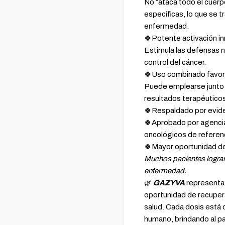
No “ataca todo el cuerp
específicas, lo que se 
enfermedad.
🍀Potente activación i
Estimula las defensas n
control del cáncer.
🍀Uso combinado favor
Puede emplearse junto 
resultados terapéutico
🍀Respaldado por eviden
🍀Aprobado por agencias
oncológicos de referen
🍀Mayor oportunidad de 
Muchos pacientes logran
enfermedad.
🌿
GAZYVA
representa
oportunidad de recuperar
salud. Cada dosis está 
humano, brindando al pa