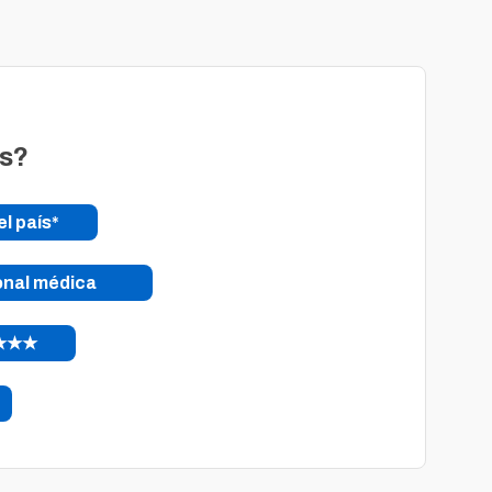
os?
el país*
onal médica
s ★★★