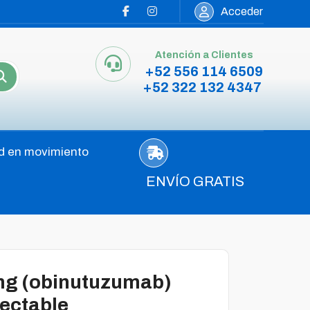
Acceder
Atención a Clientes
+52 556 114 6509
+52 322 132 4347
d en movimiento
ENVÍO GRATIS
mg (obinutuzumab)
yectable