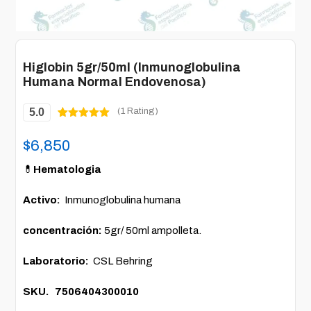
Higlobin 5gr/50ml (Inmunoglobulina
Humana Normal Endovenosa)
5.0
(1 Rating)
Valorado
1
5.00
sobre
$
6,850
5 basado
en
puntuación
💊
Hematologia
de cliente
Activo:
Inmunoglobulina humana
concentración:
5gr/ 50ml ampolleta.
Laboratorio:
CSL Behring
SKU. 7506404300010