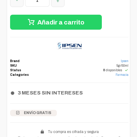
-
+
Añadir a carrito
Brand
Ipsen
SKU
5gr/50ml
Status
8
disponibles
Categories
Farmacia
3 MESES SIN INTERESES
ENVÍO GRATIS
Tu compra es cifrada y segura