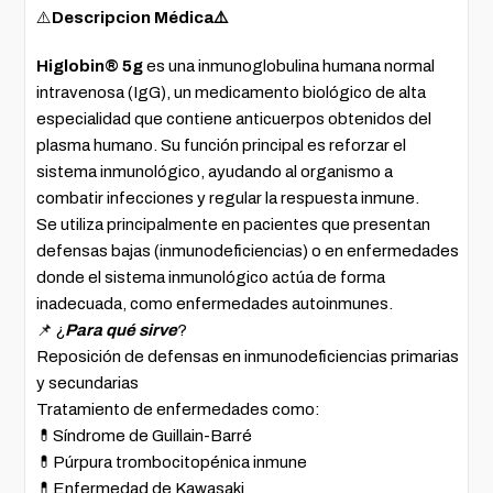
⚠️
Descripcion Médica⚠️
Higlobin® 5g
es una inmunoglobulina humana normal
intravenosa (IgG), un medicamento biológico de alta
especialidad que contiene anticuerpos obtenidos del
plasma humano. Su función principal es reforzar el
sistema inmunológico, ayudando al organismo a
combatir infecciones y regular la respuesta inmune.
Se utiliza principalmente en pacientes que presentan
defensas bajas (inmunodeficiencias) o en enfermedades
donde el sistema inmunológico actúa de forma
inadecuada, como enfermedades autoinmunes.
📌 ¿
Para qué sirve
?
Reposición de defensas en inmunodeficiencias primarias
y secundarias
Tratamiento de enfermedades como:
💊Síndrome de Guillain-Barré
💊Púrpura trombocitopénica inmune
💊Enfermedad de Kawasaki