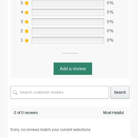
5
0%
4
0%
3
0%
2
0%
1
0%
Add a review
Search
0 of 0 reviews
Sorry, no reviews match your current selections