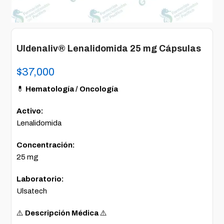
Uldenaliv® Lenalidomida 25 mg Cápsulas
$
37,000
💊
Hematología / Oncología
Activo:
Lenalidomida
Concentración:
25 mg
Laboratorio:
Ulsatech
⚠️
Descripción Médica
⚠️